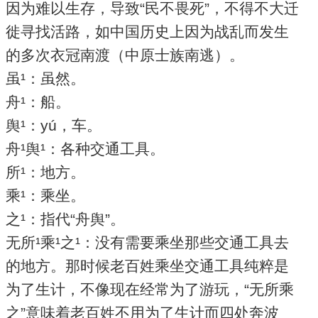
因为难以生存，导致“民不畏死”，不得不大迁
徙寻找活路，如中国历史上因为战乱而发生
的多次衣冠南渡（中原士族南逃）。
虽¹：虽然。
舟¹：船。
舆¹：yú，车。
舟¹舆¹：各种交通工具。
所¹：地方。
乘¹：乘坐。
之¹：指代“舟舆”。
无所¹乘¹之¹：没有需要乘坐那些交通工具去
的地方。那时候老百姓乘坐交通工具纯粹是
为了生计，不像现在经常为了游玩，“无所乘
之”意味着老百姓不用为了生计而四处奔波