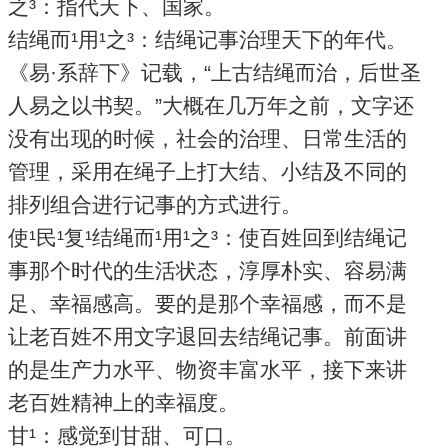
之³：指代天下、国家。
结绳而¹用¹之³：结绳记事治理天下的年代。
《易·系辞下》记载，“上古结绳而治，后世圣
人易之以书契。”大概在几万年之前，文字还
没有出现的时候，社会的治理、日常生活的
管理，采用在绳子上打大结、小结及不同的
排列组合进行记事的方式进行。
使¹民¹复¹结绳而¹用¹之³：使百姓回到结绳记
事那个时代的生活状态，淳厚朴实、容易满
足、幸福感高。要的是那个幸福感，而不是
让老百姓不用文字退回去结绳记事。前面讲
的是生产力水平、物资丰富水平，接下来讲
老百姓精神上的幸福度。
甘¹：感觉到甘甜、可口。