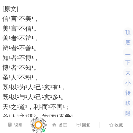
[原文]
信¹言¹不美¹，
美¹言¹不信¹。
顶
善¹者¹不辩¹，
底
辩¹者¹不善¹。
上
知¹者¹不博¹，
下
博¹者¹不知¹。
大
圣¹人¹不积¹，
小
既¹以¹为¹人²己¹愈¹有¹，
转
既¹以¹与¹人²己¹愈¹多¹。
移
天¹之¹道¹，利¹而¹不害¹；
隐
圣¹人¹之¹道²，为¹而¹不争¹。
说明
首页
回复
收藏