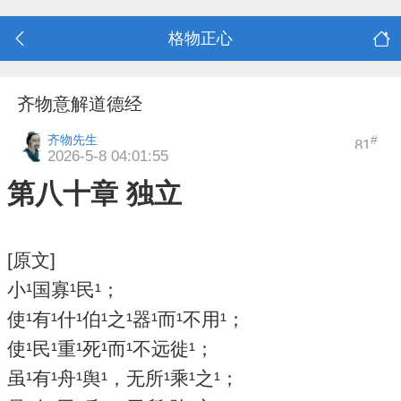
格物正心
齐物意解道德经
齐物先生
#
81
2026-5-8 04:01:55
第八十章 独立
[原文]
小¹国寡¹民¹；
使¹有¹什¹伯¹之¹器¹而¹不用¹；
使¹民¹重¹死¹而¹不远徙¹；
虽¹有¹舟¹舆¹，无所¹乘¹之¹；