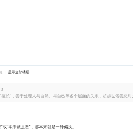
机
|
显示全部楼层
53
”“擅长”，善于处理人与自然、与自己等各个层面的关系，超越世俗善恶对立 
”或“本来就是恶”，那本来就是一种偏执。