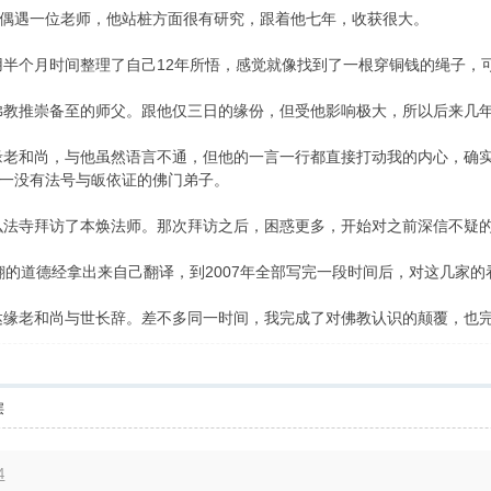
偶遇一位老师，他站桩方面很有研究，跟着他七年，收获很大。
，用半个月时间整理了自己12年所悟，感觉就像找到了一根穿铜钱的绳子，
对佛教推崇备至的师父。跟他仅三日的缘份，但受他影响极大，所以后来几年
达缘老和尚，与他虽然语言不通，但他的一言一行都直接打动我的内心，确
一没有法号与皈依证的佛门弟子。
上弘法寺拜访了本焕法师。那次拜访之后，困惑更多，开始对之前深信不疑
有翻的道德经拿出来自己翻译，到2007年全部写完一段时间后，对这几
的达缘老和尚与世长辞。差不多同一时间，我完成了对佛教认识的颠覆，也完
层
4