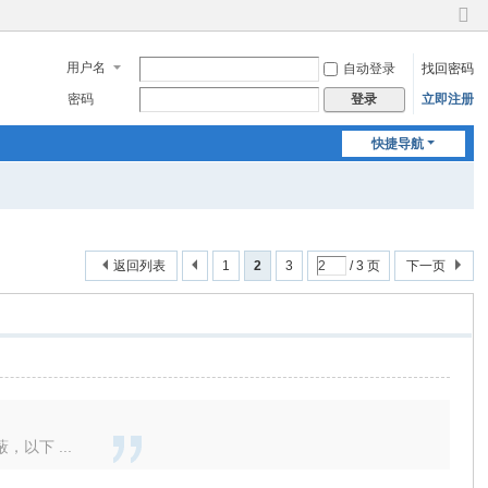
切
换
用户名
自动登录
找回密码
到
窄
密码
立即注册
登录
版
快捷导航
返回列表
1
2
3
/ 3 页
下一页
以下 ...