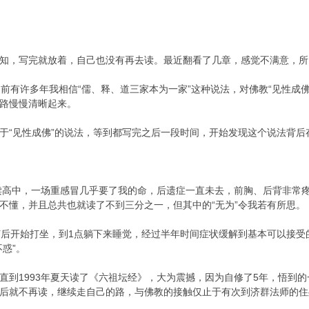
知，写完就放着，自己也没有再去读。最近翻看了几章，感觉不满意，所
前有许多年我相信“儒、释、道三家本为一家”这种说法，对佛教“见性成佛
路慢慢清晰起来。
于“见性成佛”的说法，等到都写完之后一段时间，开始发现这个说法背后
正读高中，一场重感冒几乎要了我的命，后遗症一直未去，前胸、后背非常
不懂，并且总共也就读了不到三分之一，但其中的“无为”令我若有所思。
灯后开始打坐，到1点躺下来睡觉，经过半年时间症状缓解到基本可以接
惑”。
直到1993年夏天读了《六祖坛经》，大为震撼，因为自修了5年，悟到的
后就不再读，继续走自己的路，与佛教的接触仅止于有次到济群法师的住