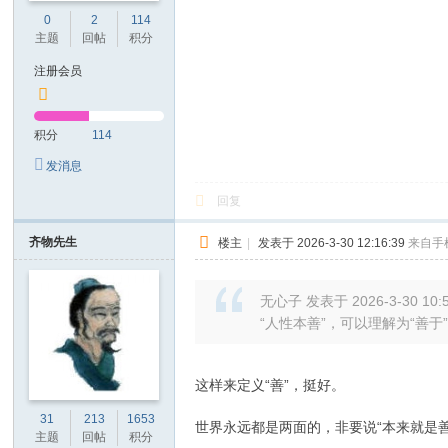
0
2
114
主题
回帖
积分
注册会员
积分
114
发消息
回复
齐物先生
楼主
|
发表于 2026-3-30 12:16:39
来自手
无心子 发表于 2026-3-30 10:
“人性本善”，可以理解为“善于
这样来定义“善”，挺好。
31
213
1653
世界永远都是两面的，非要说“本来就是善
主题
回帖
积分