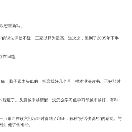
以想重新写。
”的说法深信不疑，三家以释为最高、道次之，但到了2005年下半
存在问题。
疼痛，脑子跟木头似的，折磨我好几个月，根本没法读书。正好那时
受的程度了。头脑越来越清醒，没怎么学习但学习却越来越好，有种
一点东西在读六祖坛经时得到了印证，有种“好话佛说尽”的感觉。与
处听他讲金刚经。