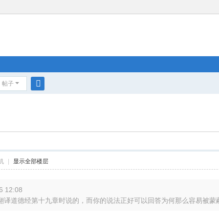
帖子
搜
索
机
|
显示全部楼层
 12:08
译道德经第十九章时说的，而你的说法正好可以回答为何那么容易被蒙蔽，