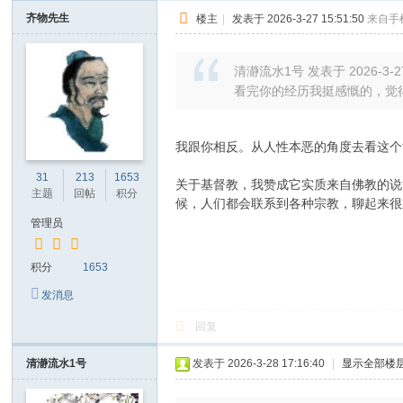
齐物先生
楼主
|
发表于 2026-3-27 15:51:50
来自手
清瀞流水1号 发表于 2026-3-27
看完你的经历我挺感慨的，觉得
我跟你相反。从人性本恶的角度去看这个
31
213
1653
关于基督教，我赞成它实质来自佛教的说
主题
回帖
积分
候，人们都会联系到各种宗教，聊起来很
管理员
积分
1653
发消息
回复
清瀞流水1号
发表于 2026-3-28 17:16:40
|
显示全部楼