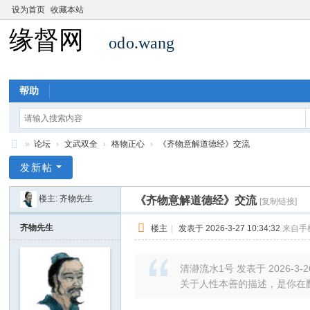
设为首页
收藏本站
帮助
»
论坛
›
文武双全
›
格物正心
›
《齐物意解道德经》交流
缘
发新帖
督
楼主:
齐物先生
《齐物意解道德经》交流
[复制链接]
养
心
齐物先生
楼主
|
发表于 2026-3-27 10:34:32
来自手
斋
清瀞流水1号 发表于 2026-3-26
关于人性本善的描述，是你在翻