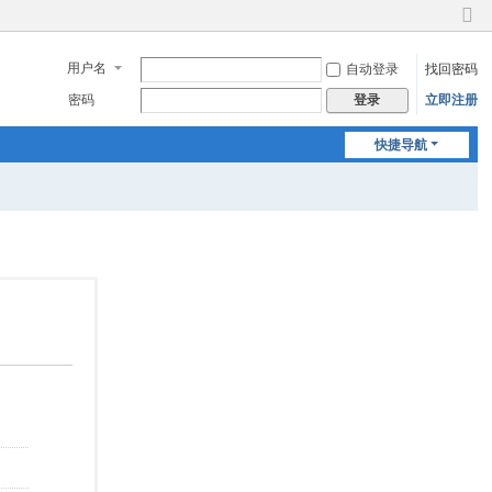
切
换
用户名
自动登录
找回密码
到
窄
密码
立即注册
登录
版
快捷导航